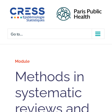
Skip
to
content
Go to...
Module
Methods in
systematic
reviews and