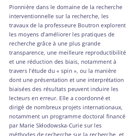
Pionnière
dans
le
domaine
de
la
recherche
interventionnelle
sur
la
recherche
,
les
travaux
de la
professeure
Boutron
explorent
les
moyens
d’améliorer
les
pratiques
de
recherche
grâce
à
une
plus
grande
transparence
,
une
meilleure
reproductibilité
et
une
réduction
des
biais
,
notamment
à
travers
l’étude
du
«
spin
»,
ou
la
manière
dont
une
présentation
et
une
interprétation
biaisées
des
résultats
peuvent
induire
les
lecteurs
en
erreur
.
Elle a coordonné et
dirigé de nombreux projets internationaux,
notamment un programme doctoral financé
par Marie Skłodowska-Curie sur les
méthodes de recherche sur la recherche, et